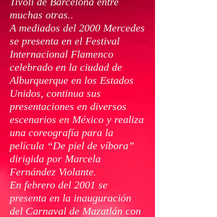
Tivoli de Barcelona entre
muchas otras..
A mediados del 2000 Mercedes
se presenta en el Festival
Internacional Flamenco
celebrado en la ciudad de
Alburquerque en los Estados
Unidos, continua sus
presentaciones en diversos
escenarios en México y realiza
una coreografía para la
película “De piel de víbora”
dirigida por Marcela
Fernández Violante.
En febrero del 2001 se
presenta en la inauguración
del Carnaval de Mazatlán con