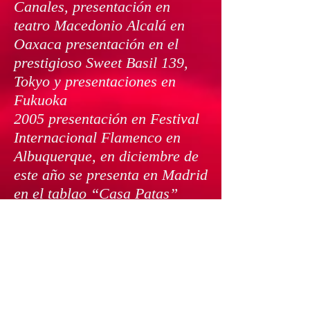
Canales, presentación en
teatro Macedonio Alcalá en
Oaxaca presentación en el
prestigioso Sweet Basil 139,
Tokyo y presentaciones en
Fukuoka
2005 presentación en Festival
Internacional Flamenco en
Albuquerque, en diciembre de
este año se presenta en Madrid
en el tablao “Casa Patas”
2006 Festival de Mont Marsan
Francia compartiendo el
escenario con Gerardo Núñez,
2007 plaza de toros México en
el evento “Red Bull X-
Fighters” para 40,000