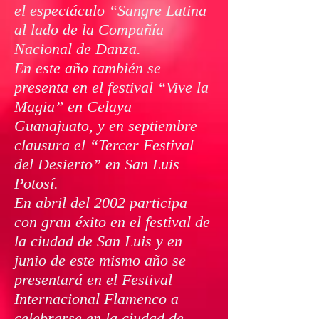
el espectáculo “Sangre Latina
al lado de la Compañía
Nacional de Danza.
En este año también se
presenta en el festival “Vive la
Magia” en Celaya
Guanajuato, y en septiembre
clausura el “Tercer Festival
del Desierto” en San Luis
Potosí.
En abril del 2002 participa
con gran éxito en el festival de
la ciudad de San Luis y en
junio de este mismo año se
presentará en el Festival
Internacional Flamenco a
celebrarse en la ciudad de