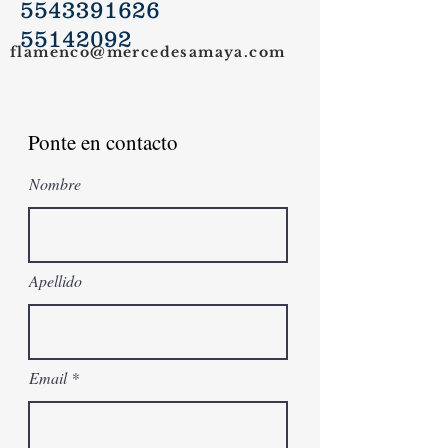
5543391626
55142092
flamenco@mercedesamaya.com
Ponte en contacto
Nombre
Apellido
Email